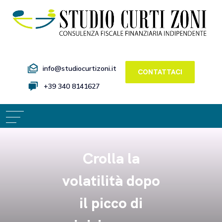
info@studiocurtizoni.it
CONTATTACI
+39 340 8141627
Crolla la
volatilità dopo
il picco di