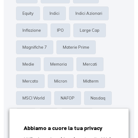
Equity
Indici
Indici Azionari
Inflazione
IPO
Large Cap
Magnifiche 7
Materie Prime
Medie
Memoria
Mercati
Mercato
Micron
Midterm
MSCI World
NAFOP
Nasdaq
Oro
P/E
Proiezioni
Abbiamo a cuore la tua privacy
Rendimento
Risk Management