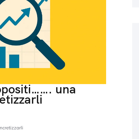
opositi……. una
etizzarli
ncretizzarli