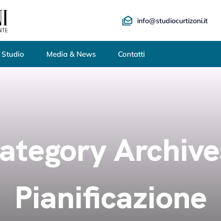
info@studiocurtizoni.it
 Studio
Media & News
Contatti
ategory Archive
Pianificazione