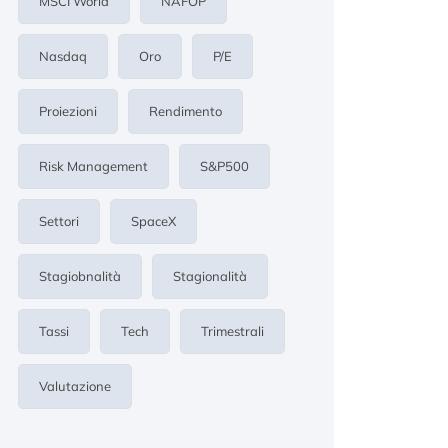
MSCI World
NAFOP
Nasdaq
Oro
P/E
Proiezioni
Rendimento
Risk Management
S&p500
Settori
SpaceX
Stagiobnalità
Stagionalità
Tassi
Tech
Trimestrali
Valutazione