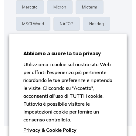
Mercato
Micron
Midterm
MSCI World
NAFOP
Nasdaq
Oro
P/E
Proiezioni
Abbiamo a cuore la tua privacy
Rendimento
Risk Management
Utilizziamo i cookie sul nostro sito Web
per offrirti l'esperienza più pertinente
S&p500
Settori
SpaceX
ricordando le tue preferenze e ripetendo
le visite. Cliccando su "Accetta",
Stagiobnalità
Stagionalità
Tassi
acconsenti all'uso di TUTTI i cookie.
Tuttavia è possibile visitare le
Tech
Trimestrali
Valutazione
Impostazioni cookie per fornire un
consenso controllato.
Privacy & Cookie Policy