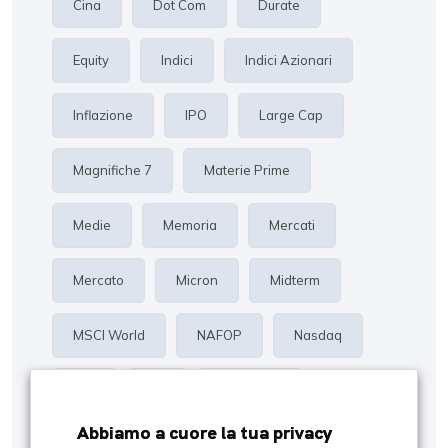
Cina
Dot Com
Durate
Equity
Indici
Indici Azionari
Inflazione
IPO
Large Cap
Magnifiche 7
Materie Prime
Medie
Memoria
Mercati
Mercato
Micron
Midterm
MSCI World
NAFOP
Nasdaq
Oro
P/E
Proiezioni
Abbiamo a cuore la tua privacy
Rendimento
Risk Management