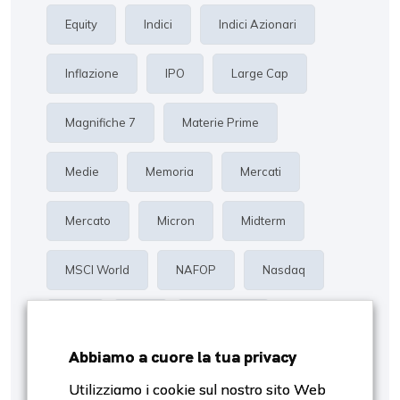
Equity
Indici
Indici Azionari
Inflazione
IPO
Large Cap
Magnifiche 7
Materie Prime
Medie
Memoria
Mercati
Mercato
Micron
Midterm
MSCI World
NAFOP
Nasdaq
Oro
P/E
Proiezioni
Abbiamo a cuore la tua privacy
Rendimento
Risk Management
Utilizziamo i cookie sul nostro sito Web