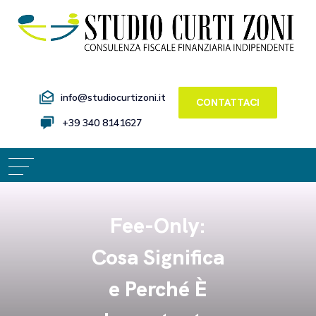
info@studiocurtizoni.it
CONTATTACI
+39 340 8141627
Fee-Only:
Cosa Significa
e Perché È