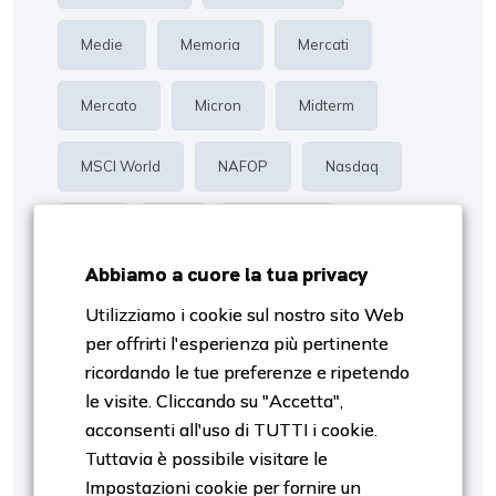
Medie
Memoria
Mercati
Mercato
Micron
Midterm
MSCI World
NAFOP
Nasdaq
Oro
P/E
Proiezioni
Abbiamo a cuore la tua privacy
Rendimento
Risk Management
Utilizziamo i cookie sul nostro sito Web
per offrirti l'esperienza più pertinente
S&p500
Settori
SpaceX
ricordando le tue preferenze e ripetendo
le visite. Cliccando su "Accetta",
Stagiobnalità
Stagionalità
Tassi
acconsenti all'uso di TUTTI i cookie.
Tuttavia è possibile visitare le
Tech
Trimestrali
Valutazione
Impostazioni cookie per fornire un