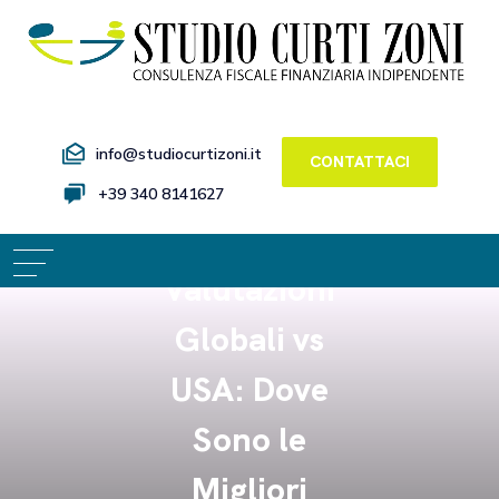
info@studiocurtizoni.it
CONTATTACI
+39 340 8141627
Valutazioni
Globali vs
USA: Dove
Sono le
Migliori