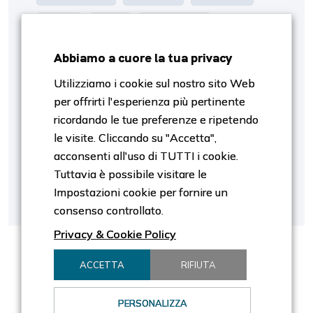
Oro
P/E
Proiezioni
Abbiamo a cuore la tua privacy
Rendimento
Risk Management
Utilizziamo i cookie sul nostro sito Web
per offrirti l'esperienza più pertinente
S&p500
Settori
SpaceX
ricordando le tue preferenze e ripetendo
le visite. Cliccando su "Accetta",
Stagiobnalità
Stagionalità
Tassi
acconsenti all'uso di TUTTI i cookie.
Tuttavia è possibile visitare le
Tech
Trimestrali
Valutazione
Impostazioni cookie per fornire un
consenso controllato.
Privacy & Cookie Policy
ACCETTA
RIFIUTA
PERSONALIZZA