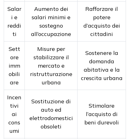
Salar
Aumento dei
Rafforzare il
i e
salari minimi e
potere
reddi
sostegno
d’acquisto dei
ti
all’occupazione
cittadini
Sett
Misure per
Sostenere la
ore
stabilizzare il
domanda
imm
mercato e
abitativa e la
obili
ristrutturazione
crescita urbana
are
urbana
Incen
Sostituzione di
tivi
Stimolare
auto ed
ai
l’acquisto di
elettrodomestici
cons
beni durevoli
obsoleti
umi