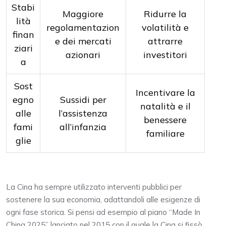
Stabi
Maggiore
Ridurre la
lità
regolamentazion
volatilità e
finan
e dei mercati
attrarre
ziari
azionari
investitori
a
Sost
Incentivare la
egno
Sussidi per
natalità e il
alle
l’assistenza
benessere
fami
all’infanzia
familiare
glie
La Cina ha sempre utilizzato interventi pubblici per
sostenere la sua economia, adattandoli alle esigenze di
ogni fase storica. Si pensi ad esempio al piano “Made In
China 2025” lanciato nel 2015 con il quale la Cina si fissò