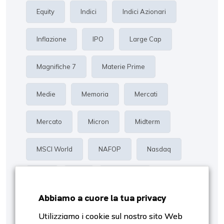
Equity
Indici
Indici Azionari
Inflazione
IPO
Large Cap
Magnifiche 7
Materie Prime
Medie
Memoria
Mercati
Mercato
Micron
Midterm
MSCI World
NAFOP
Nasdaq
Oro
P/E
Proiezioni
Abbiamo a cuore la tua privacy
Rendimento
Risk Management
Utilizziamo i cookie sul nostro sito Web