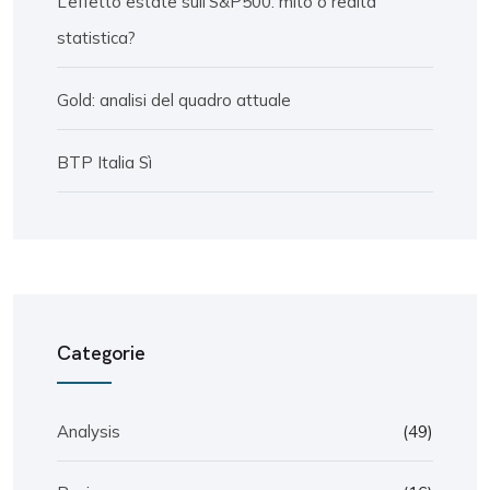
L’effetto estate sull’S&P500: mito o realtà
statistica?
Gold: analisi del quadro attuale
BTP Italia Sì
Categorie
Analysis
(49)