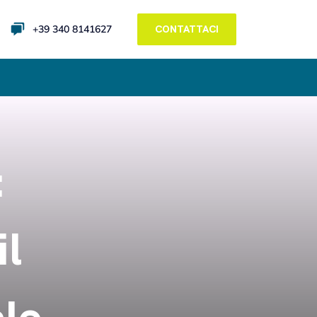
+39 340 8141627
CONTATTACI
:
il
ale