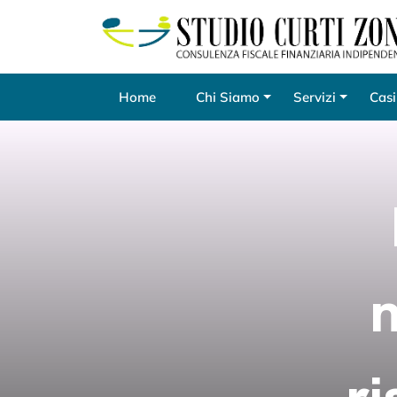
Home
Chi Siamo
Servizi
Casi
n
ri