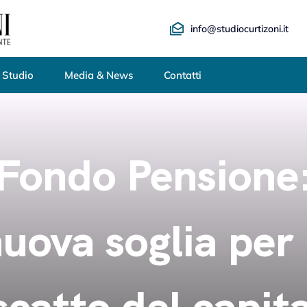
info@studiocurtizoni.it
 Studio
Media & News
Contatti
Fondo Pensione
uova soglia per 
scatto del capit