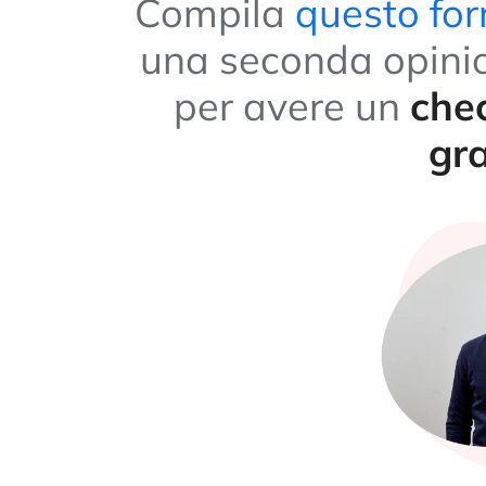
Compila
questo fo
una seconda opini
per avere un
chec
gra