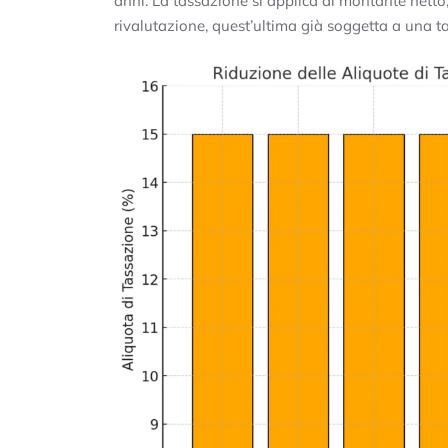
anni. La tassazione si applica al montante netto,
rivalutazione, quest’ultima già soggetta a una 