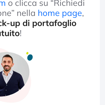
rm
o clicca su “Richiedi
one” nella
home page
,
k-up di portafoglio
tuito
!