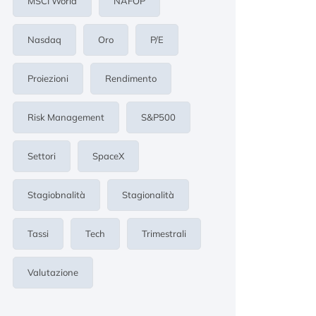
MSCI World
NAFOP
Nasdaq
Oro
P/E
Proiezioni
Rendimento
Risk Management
S&p500
Settori
SpaceX
Stagiobnalità
Stagionalità
Tassi
Tech
Trimestrali
Valutazione