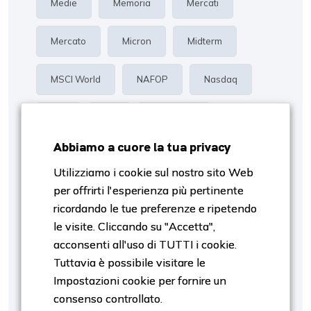
Medie
Memoria
Mercati
Mercato
Micron
Midterm
MSCI World
NAFOP
Nasdaq
Oro
P/E
Proiezioni
Abbiamo a cuore la tua privacy
Rendimento
Risk Management
Utilizziamo i cookie sul nostro sito Web
per offrirti l'esperienza più pertinente
S&p500
Settori
SpaceX
ricordando le tue preferenze e ripetendo
le visite. Cliccando su "Accetta",
Stagiobnalità
Stagionalità
Tassi
acconsenti all'uso di TUTTI i cookie.
Tuttavia è possibile visitare le
Tech
Trimestrali
Valutazione
Impostazioni cookie per fornire un
consenso controllato.