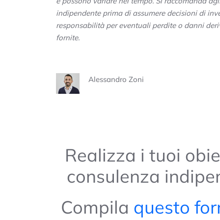
e possono variare nel tempo. Si raccomanda agli 
indipendente prima di assumere decisioni di inve
responsabilità per eventuali perdite o danni deriv
fornite.
Alessandro Zoni
Realizza i tuoi obi
consulenza indipe
Compila
questo fo