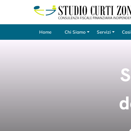
Home
Chi Siamo
Servizi
Casi
S
d