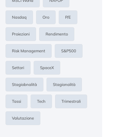
MSCI World
NAFOP
Nasdaq
Oro
P/E
Proiezioni
Rendimento
Risk Management
S&p500
Settori
SpaceX
Stagiobnalità
Stagionalità
Tassi
Tech
Trimestrali
Valutazione