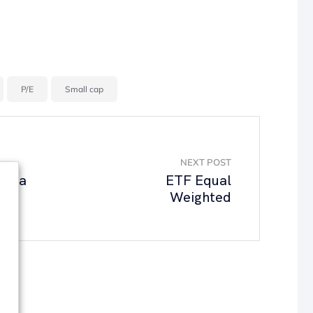
P/E
Small cap
NEXT POST
a sta
ETF Equal
Weighted