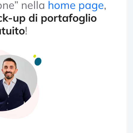
one” nella
home page
,
k-up di portafoglio
tuito
!