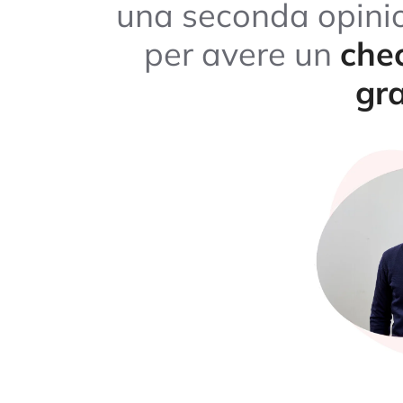
una seconda opini
per avere un
chec
gra