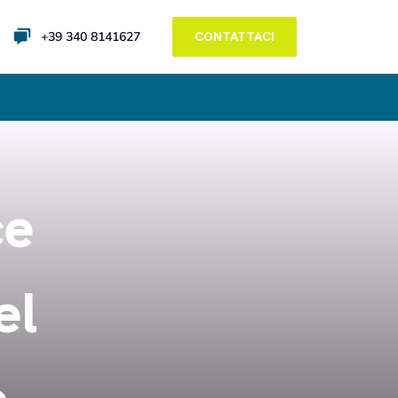
+39 340 8141627
CONTATTACI
ce
el
e