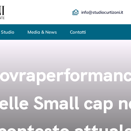
info@studiocurtizoni.it
 Studio
Media & News
Contatti
ovraperforman
elle Small cap n
contesto attual