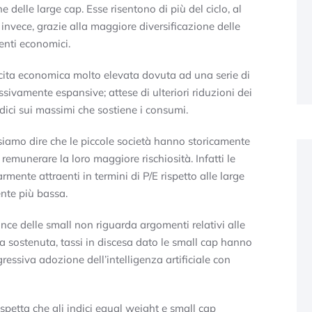
 delle large cap. Esse risentono di più del ciclo, al
invece, grazie alla maggiore diversificazione delle
enti economici.
cita economica molto elevata dovuta ad una serie di
essivamente espansive; attese di ulteriori riduzioni dei
ndici sui massimi che sostiene i consumi.
siamo dire che le piccole società hanno storicamente
remunerare la loro maggiore rischiosità. Infatti le
mente attraenti in termini di P/E rispetto alle large
ente più bassa.
e delle small non riguarda argomenti relativi alle
a sostenuta, tassi in discesa dato le small cap hanno
ressiva adozione dell’intelligenza artificiale con
aspetta che gli indici equal weight e small cap