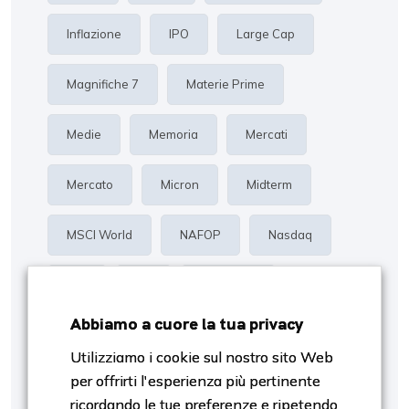
Inflazione
IPO
Large Cap
Magnifiche 7
Materie Prime
Medie
Memoria
Mercati
Mercato
Micron
Midterm
MSCI World
NAFOP
Nasdaq
Oro
P/E
Proiezioni
Abbiamo a cuore la tua privacy
Rendimento
Risk Management
Utilizziamo i cookie sul nostro sito Web
per offrirti l'esperienza più pertinente
S&p500
Settori
SpaceX
ricordando le tue preferenze e ripetendo