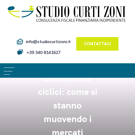
info@studiocurtizoni.it
CONTATTACI
+39 340 8141627
Difensivi vs
ciclici: come si
stanno
muovendo i
mercati