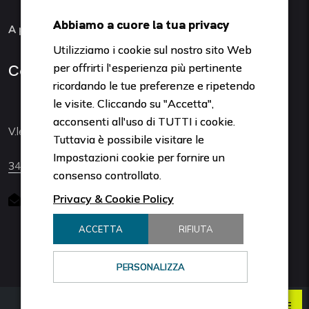
Abbiamo a cuore la tua privacy
A protezione del cliente
Utilizziamo i cookie sul nostro sito Web
Contattaci
per offrirti l'esperienza più pertinente
ricordando le tue preferenze e ripetendo
le visite. Cliccando su "Accetta",
acconsenti all'uso di TUTTI i cookie.
V.le Mentana 41, 43121 Parma
Tuttavia è possibile visitare le
Impostazioni cookie per fornire un
340 8141627
consenso controllato.
Privacy & Cookie Policy
info@studiocurtizoni.it
ACCETTA
RIFIUTA
PERSONALIZZA
RICHIEDI UNA SECONDA OPINIONE