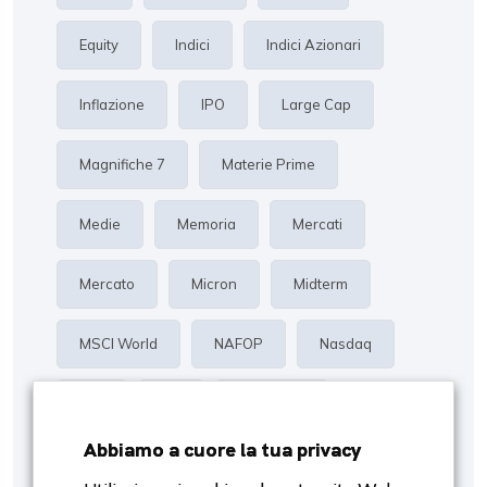
Equity
Indici
Indici Azionari
Inflazione
IPO
Large Cap
Magnifiche 7
Materie Prime
Medie
Memoria
Mercati
Mercato
Micron
Midterm
MSCI World
NAFOP
Nasdaq
Oro
P/E
Proiezioni
Abbiamo a cuore la tua privacy
Rendimento
Risk Management