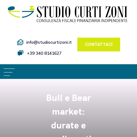
info@studiocurtizoni.it
CONTATTACI
+39 340 8141627
Bull e Bear
market:
durate e