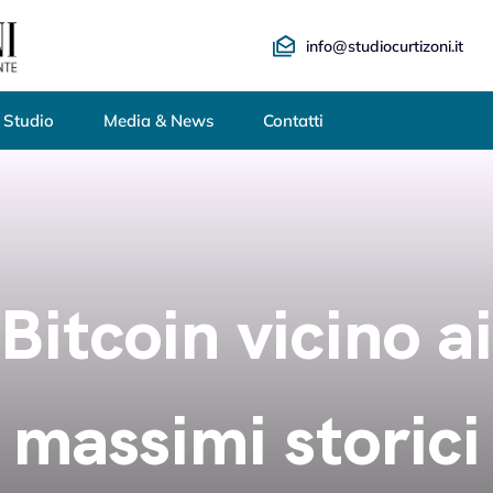
info@studiocurtizoni.it
 Studio
Media & News
Contatti
Bitcoin vicino ai
massimi storici