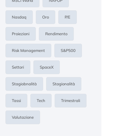
MSCI World
NAFOP
Nasdaq
Oro
P/E
Proiezioni
Rendimento
Risk Management
S&p500
Settori
SpaceX
Stagiobnalità
Stagionalità
Tassi
Tech
Trimestrali
Valutazione