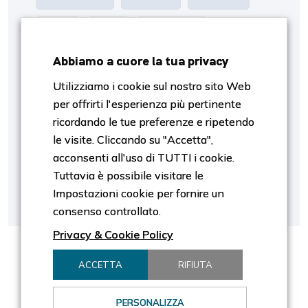
Oro
P/E
Proiezioni
Abbiamo a cuore la tua privacy
Rendimento
Risk Management
Utilizziamo i cookie sul nostro sito Web
per offrirti l'esperienza più pertinente
S&p500
Settori
SpaceX
ricordando le tue preferenze e ripetendo
le visite. Cliccando su "Accetta",
Stagiobnalità
Stagionalità
Tassi
acconsenti all'uso di TUTTI i cookie.
Tuttavia è possibile visitare le
Tech
Trimestrali
Valutazione
Impostazioni cookie per fornire un
consenso controllato.
Privacy & Cookie Policy
ACCETTA
RIFIUTA
PERSONALIZZA