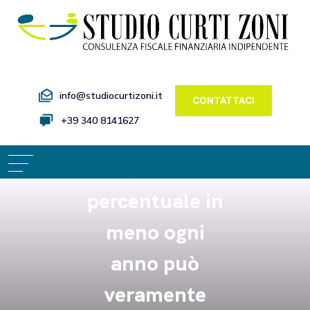
info@studiocurtizoni.it
CONTATTACI
+39 340 8141627
Qualche
punto
percentuale in
meno ogni
anno può
veramente