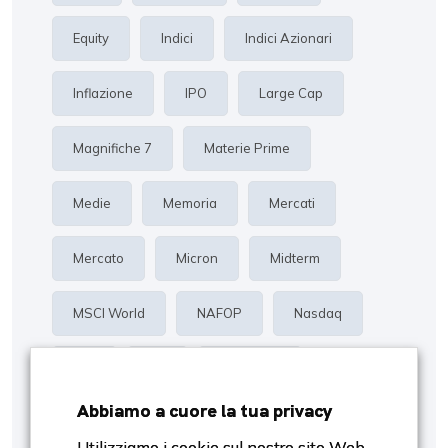
Equity
Indici
Indici Azionari
Inflazione
IPO
Large Cap
Magnifiche 7
Materie Prime
Medie
Memoria
Mercati
Mercato
Micron
Midterm
MSCI World
NAFOP
Nasdaq
Oro
P/E
Proiezioni
Abbiamo a cuore la tua privacy
Rendimento
Risk Management
Utilizziamo i cookie sul nostro sito Web