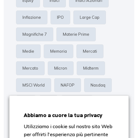
Equity
Indici
Indici Azionari
Inflazione
IPO
Large Cap
Magnifiche 7
Materie Prime
Medie
Memoria
Mercati
Mercato
Micron
Midterm
MSCI World
NAFOP
Nasdaq
Oro
P/E
Proiezioni
Abbiamo a cuore la tua privacy
Rendimento
Risk Management
Utilizziamo i cookie sul nostro sito Web
per offrirti l'esperienza più pertinente
S&p500
Settori
SpaceX