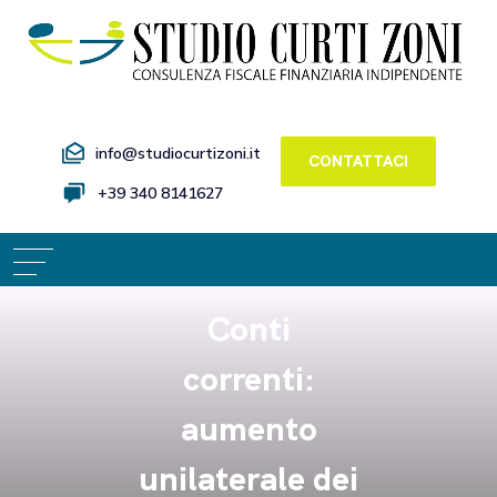
info@studiocurtizoni.it
CONTATTACI
+39 340 8141627
Conti
correnti:
aumento
unilaterale dei