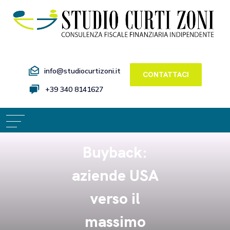
info@studiocurtizoni.it
CONTATTACI
+39 340 8141627
Buyback:
aziende USA
verso il
massimo