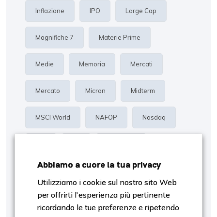
Inflazione
IPO
Large Cap
Magnifiche 7
Materie Prime
Medie
Memoria
Mercati
Mercato
Micron
Midterm
MSCI World
NAFOP
Nasdaq
Oro
P/E
Proiezioni
Abbiamo a cuore la tua privacy
Rendimento
Risk Management
Utilizziamo i cookie sul nostro sito Web
per offrirti l'esperienza più pertinente
S&p500
Settori
SpaceX
ricordando le tue preferenze e ripetendo