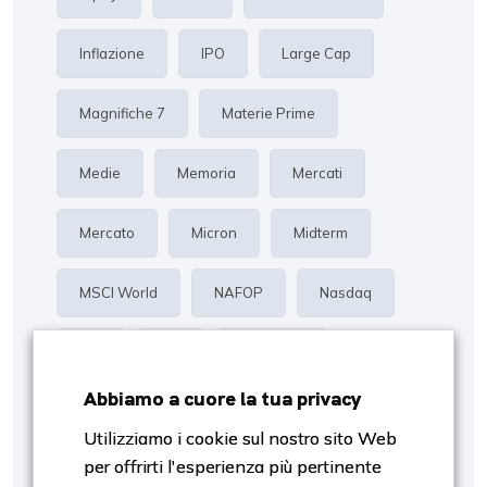
Inflazione
IPO
Large Cap
Magnifiche 7
Materie Prime
Medie
Memoria
Mercati
Mercato
Micron
Midterm
MSCI World
NAFOP
Nasdaq
Oro
P/E
Proiezioni
Abbiamo a cuore la tua privacy
Rendimento
Risk Management
Utilizziamo i cookie sul nostro sito Web
per offrirti l'esperienza più pertinente
S&p500
Settori
SpaceX