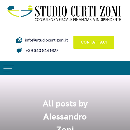
info@studiocurtizoni.it
CONTATTACI
+39 340 8141627
All posts by
Alessandro
Zoni